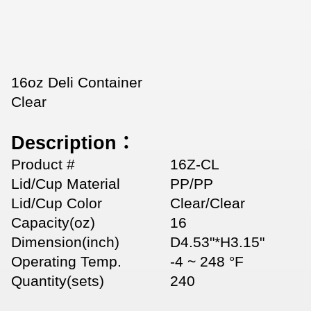
16oz Deli Container
Clear
Description：
Product #
16Z-CL
Lid/Cup Material
PP/PP
Lid/Cup Color
Clear/Clear
Capacity(oz)
16
Dimension(inch)
D4.53"*H3.15"
Operating Temp.
-4 ~ 248 °F
Quantity(sets)
240