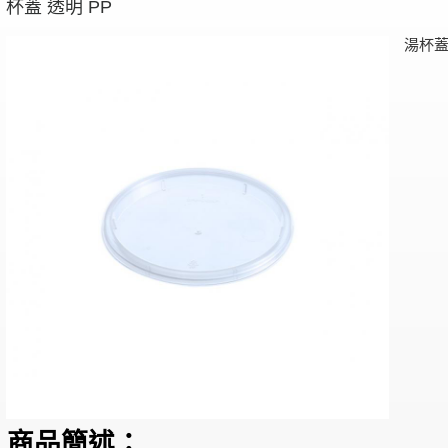
杯蓋 透明 PP
湯杯蓋
商品簡述：