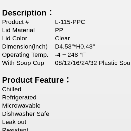
Description：
Product #
L-115-PPC
Lid Material
PP
Lid Color
Clear
Dimension(inch)
D4.53"*H0.43"
Operating Temp.
-4 ~ 248 °F
With Soup Cup
08/12/16/24/32 Plas
Product Feature：
Chilled
Refrigerated
Microwavable
Dishwasher Safe
Leak out
Resistant