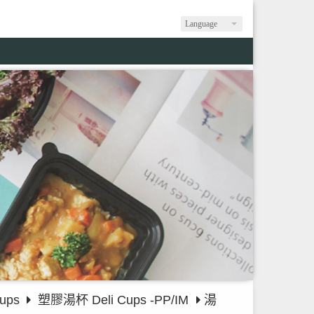
Language
ups
塑膠湯杯 Deli Cups -PP/IM
湯