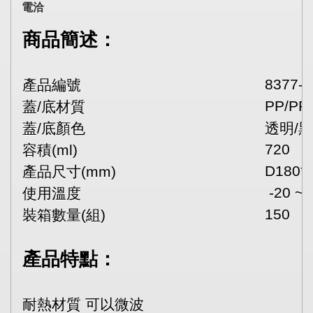
電洽
商品簡述：
8377-
產品編號
PP/PP
蓋/底材質
蓋/底顏色
透明/
720
容積(ml)
D180*
產品尺寸(mm)
-20 ~ 
使用溫度
150
裝箱數量(組)
產品特點：
耐熱材質 可以微波