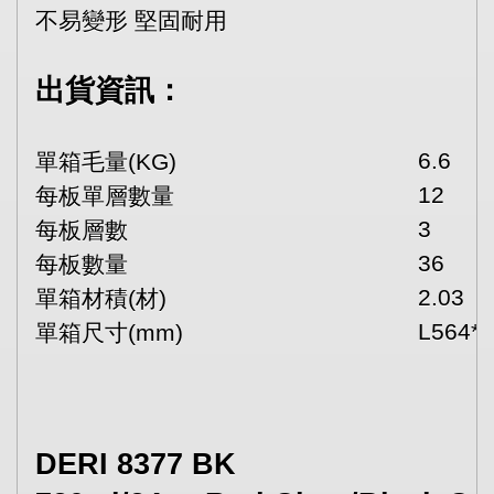
不易變形 堅固耐用
出貨資訊：
6.6
單箱毛量(KG)
12
每板單層數量
3
每板層數
36
每板數量
2.03
單箱材積(材)
L564*
單箱尺寸(mm)
DERI 8377 BK