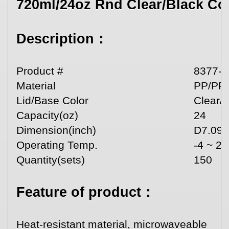
720ml/24oz Rnd Clear/Black Con
Description：
Product #
8377-
Material
PP/PP
Lid/Base Color
Clear/
Capacity(oz)
24
Dimension(inch)
D7.09"
Operating Temp.
-4 ~ 24
Quantity(sets)
150
Feature of product：
Heat-resistant material, microwaveable