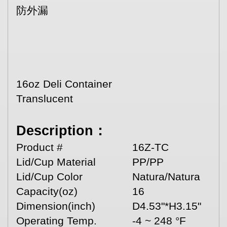
防外漏
16oz Deli Container
Translucent
Description：
Product #
16Z-TC
Lid/Cup Material
PP/PP
Lid/Cup Color
Natura/Natura
Capacity(oz)
16
Dimension(inch)
D4.53"*H3.15"
Operating Temp.
-4 ~ 248 °F