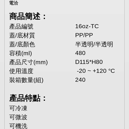
電洽
商品簡述：
16oz-TC
產品編號
PP/PP
蓋/底材質
蓋/底顏色
半透明/半透明
480
容積(ml)
D115*H80
產品尺寸(mm)
-20 ~ +120 °C
使用溫度
240
裝箱數量(組)
產品特點：
可冷凍
可微波
可機洗